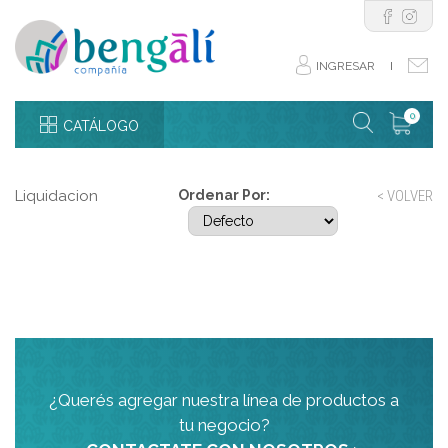
INGRESAR
I
0
CATÁLOGO
Liquidacion
Ordenar Por:
< VOLVER
¿Querés agregar nuestra línea de productos a
tu negocio?