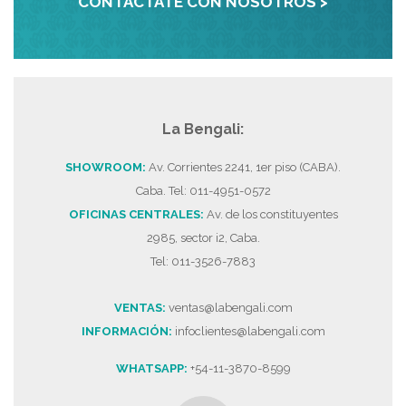
CONTACTATE CON NOSOTROS >
La Bengali:
SHOWROOM:
Av. Corrientes 2241, 1er piso (CABA).
Caba. Tel: 011-4951-0572
OFICINAS CENTRALES:
Av. de los constituyentes
2985, sector i2, Caba.
Tel: 011-3526-7883
VENTAS:
ventas@labengali.com
INFORMACIÓN:
infoclientes@labengali.com
WHATSAPP:
+54-11-3870-8599