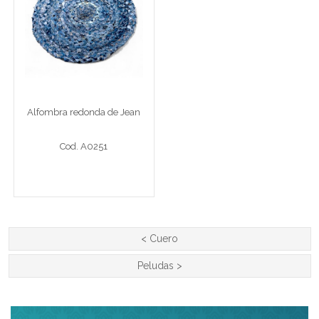
Alfombra redonda de
Jean
Alf 90 cm Jean
Alfombra redonda de Jean
Cod. A0251
Cod. A0251
Ver detalle completo >
<
Cuero
Peludas
>