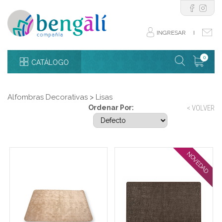
INGRESAR
I
0
CATÁLOGO
Alfombras Decorativas
>
Lisas
Ordenar Por:
< VOLVER
NOVEDAD
Alfombra pelo corto con
Alfombra 90 x 150 cm
tramado Natural.
finas lineas en relieve