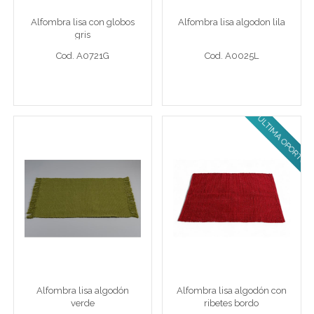
Alfombra lisa con globos
Alfombra lisa algodon lila
Cod. A0721G
Cod. A0025L
gris
Cod. A0721G
Cod. A0025L
Ver detalle completo >
Ver detalle completo >
ULTIMA OPORTUNIDAD!
Alfombra lisa algodón
Alfombra lisa algodón
verde
con ribetes bordo
Alf 120 x 180 cm vde
Alf 120 x 180 cm bdo
Alfombra lisa algodón
Alfombra lisa algodón con
Cod. A0025VD
Cod. A0028BO
verde
ribetes bordo