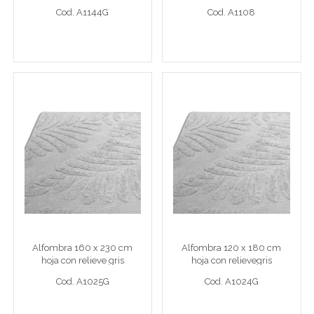
Cod. A1144G
Cod. A1108
Ver detalle completo >
Ver detalle completo >
Alfombra 160 x 230 cm
Alfombra 120 x 180 cm
hoja con relieve gris
hoja con relievegris
Alfombra 160 x 230 cm hoja con relieve gris
Alfombra 120 x 180 cm hoja co
Alfombra 160 x 230 cm
Alfombra 120 x 180 cm
Cod. A1025G
Cod. A1024G
hoja con relieve gris
hoja con relievegris
Cod. A1025G
Cod. A1024G