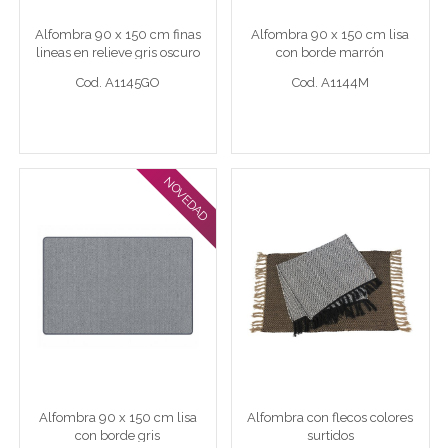
Alfombra 90 x 150 cm finas
Alfombra 90 x 150 cm lisa
Cod. A1145GO
Cod. A1144M
lineas en relieve gris oscuro
con borde marrón
Cod. A1145GO
Cod. A1144M
Ver detalle completo >
Ver detalle completo >
NOVEDAD
Alfombra 90 x 150 cm
Alfombra con flecos
lisa con borde gris
colores surtidos
Alfombra 90x150 lisa borde gris
Alfombra con flecos 90 x 150 s
Alfombra 90 x 150 cm lisa
Alfombra con flecos colores
Cod. A1144G
Cod. A1108
con borde gris
surtidos