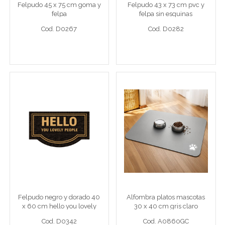
Felpudo 45 x 75 cm goma y
Felpudo 43 x 73 cm pvc y
Cod. D0267
Cod. D0282
felpa
felpa sin esquinas
Cod. D0267
Cod. D0282
Ver detalle completo >
Ver detalle completo >
Felpudo negro y dorado
Alfombra platos mascotas
40 x 60 cm hello you
30 x 40 cm gris claro
lovely people
Felpudo 40x60 neg/dor hello
Alfombra platos mascotas 30 x
Felpudo negro y dorado 40
Alfombra platos mascotas
Cod. D0342
Cod. A0860GC
x 60 cm hello you lovely
30 x 40 cm gris claro
people
Cod. D0342
Cod. A0860GC