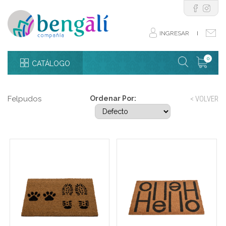
INGRESAR
I
0
CATÁLOGO
Felpudos
Ordenar Por:
< VOLVER
Felpudo de coco 45 x 75
Felpudo 45 x 75 cmcoco
cm suelas y huellas
doble HELLO