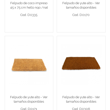
Felpudo de coco impreso
Felpudo de yute alto - Ver
Cod. D0335
Cod. D0170
45 x 75 cm hello ngo /nat
tamaños disponibles
Cod. D0335
Cod. D0170
Ver detalle completo >
Ver detalle completo >
Felpudo de yute alto - Ver
Felpudo de yute alto - Ver
tamaños disponibles
tamaños disponibles
Felpudo de yute alto liso 45 x 75 cm
Felpudo de yute alto 50 x 100
Felpudo de yute alto - Ver
Felpudo de yute alto - Ver
Cod. D0171
Cod. D0306
tamaños disponibles
tamaños disponibles
Cod. D0171
Cod. D0306