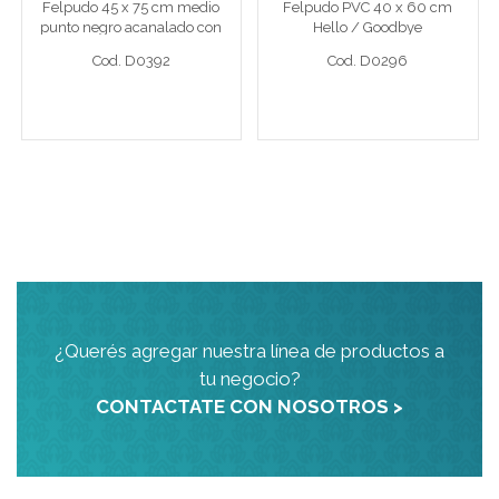
Felpudo 45 x 75 cm medio
Felpudo PVC 40 x 60 cm
Cod. D0392
Cod. D0296
punto negro acanalado con
Hello / Goodbye
borde
Cod. D0392
Cod. D0296
Ver detalle completo >
Ver detalle completo >
¿Querés agregar nuestra línea de productos a
tu negocio?
CONTACTATE CON NOSOTROS >