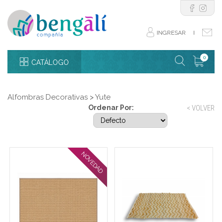
INGRESAR
I
0
CATÁLOGO
Alfombras Decorativas
>
Yute
Ordenar Por:
< VOLVER
NOVEDAD
Alfombra yute 100 x 150
Alfombra yute y algodón
cm trama nuditos
natural trama ondas