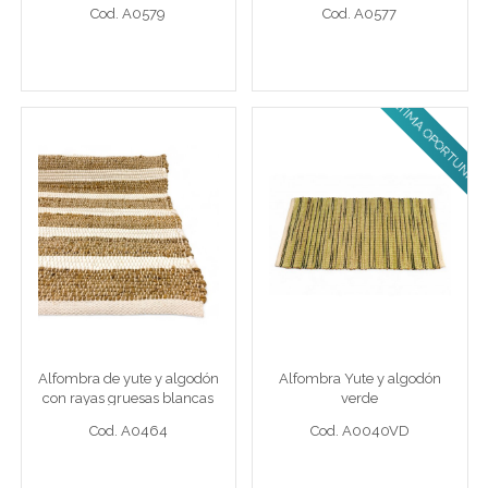
Cod. A0579
Cod. A0577
ULTIMA OPORTUNIDAD!
Ver detalle completo >
Ver detalle completo >
Alfombra de yute y
Alfombra Yute y algodón
algodón con rayas
verde
gruesas blancas
Alf 250 x 300 cm yute bca
Alf 120 x 180 cm yute vde
Alfombra de yute y algodón
Alfombra Yute y algodón
Cod. A0464
Cod. A0040VD
con rayas gruesas blancas
verde
Cod. A0464
Cod. A0040VD