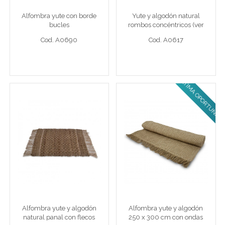
Alfombra yute con borde
Yute y algodón natural
Cod. A0690
Cod. A0617
bucles
rombos concéntricos (ver
medidas disponibles)
Cod. A0690
Cod. A0617
ULTIMA OPORTUNIDAD!
Ver detalle completo >
Ver detalle completo >
Alfombra yute y algodón
Alfombra yute y algodón
natural panal con flecos
250 x 300 cm con ondas
120 x 180 cm yute
Alfombra yute y algodón 250 
Alfombra yute y algodón
Alfombra yute y algodón
Cod. A0612
Cod. A0630
natural panal con flecos
250 x 300 cm con ondas