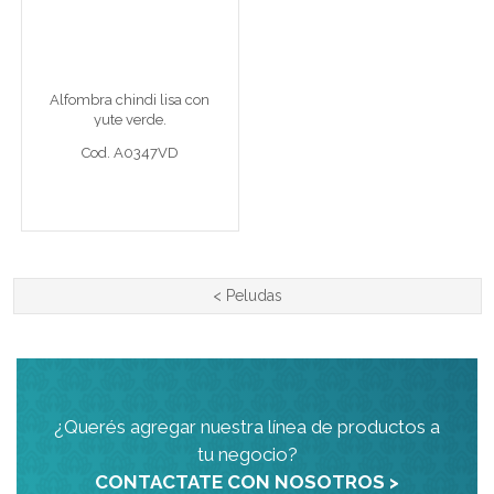
Alf 120 x 180 cm vde
Alfombra chindi lisa con
Cod. A0347VD
yute verde.
Cod. A0347VD
Ver detalle completo >
<
Peludas
¿Querés agregar nuestra línea de productos a
tu negocio?
CONTACTATE CON NOSOTROS >