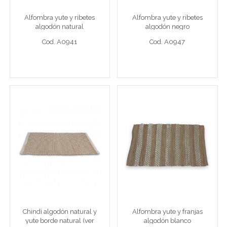
Alfombra yute y ribetes
Alfombra yute y ribetes
Cod. A0941
Cod. A0947
algodón natural
algodón negro
Cod. A0941
Cod. A0947
Ver detalle completo >
Ver detalle completo >
Chindi algodón natural y
Alfombra yute y franjas
yute borde natural (ver
algodón blanco
medidas disponibles)
120 x 230 cm Algodón y Yute
70 x 120 cm yute y franjas al
Chindi algodón natural y
Alfombra yute y franjas
Cod. A0595
Cod. A0955
yute borde natural (ver
algodón blanco