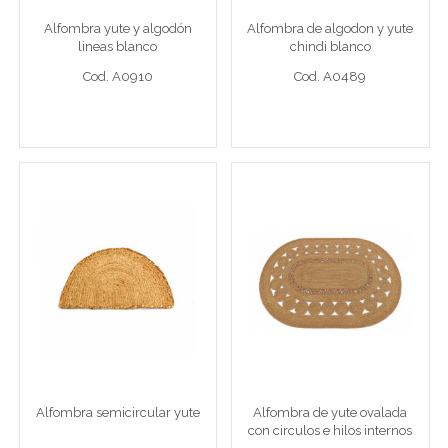
Alfombra yute y algodón
Alfombra de algodon y yute
Cod. A0910
Cod. A0489
lineas blanco
chindi blanco
Cod. A0910
Cod. A0489
Ver detalle completo >
Ver detalle completo >
Alfombra semicircular
Alfombra de yute ovalada
yute
con circulos e hilos
internos
40 x 60 cm Yute semicirculo
Alfombra de yute ovalada 160
Alfombra semicircular yute
Alfombra de yute ovalada
Cod. A0579
Cod. A0577
con circulos e hilos internos