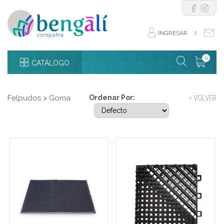
INGRESAR
I
0
CATÁLOGO
Felpudos
>
Goma
Ordenar Por:
< VOLVER
Felpudo goma 80 x 120
Set x 15 placas para
cm tramado rejilla con
felpudo encastrables 15 x
borde
15 cm calado