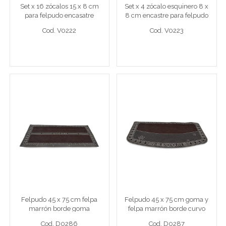
Set x 16 zócalos 15 x 8 cm
Set x 4 zócalo esquinero 8 x
Cod. V0222
Cod. V0223
para felpudo encasatre
8 cm encastre para felpudo
calado
calado
Cod. V0222
Cod. V0223
Ver detalle completo >
Ver detalle completo >
Felpudo 45 x 75 cm felpa
Felpudo 45 x 75 cm goma
marrón borde goma
y felpa marrón borde
curvo
Felpudo 45 x 75 cm felpa marrón borde goma
Felpudo 45 x 75 cm goma y fe
Felpudo 45 x 75 cm felpa
Felpudo 45 x 75 cm goma y
Cod. D0286
Cod. D0287
marrón borde goma
felpa marrón borde curvo
Cod. D0286
Cod. D0287