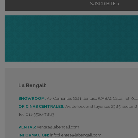
SUSCRIBITE >
La Bengali:
SHOWROOM:
Av. Corrientes 2241, 1er piso (CABA). Caba. Tel: 0
OFICINAS CENTRALES:
Av. de los constituyentes 2985, sector i2
Tel: 011-3526-7883
VENTAS:
ventas@labengali.com
INFORMACIÓN:
infoclientes@labengali.com