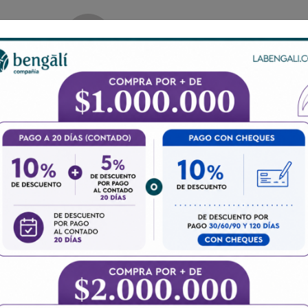
io living
Alfombras decorativas
Baño
Cocina
Cubre camas 