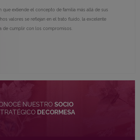
 que extiende el concepto de familia más allá de sus
os valores se reflejan en el trato fluido, la excelente
hora de cumplir con los compromisos.
ONOCÉ NUESTRO
SOCIO
STRATÉGICO
DECORMESA