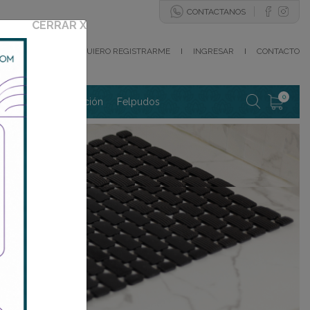
CONTACTANOS
CERRAR
X
QUIERO REGISTRARME
I
INGRESAR
I
CONTACTO
0
y mantas
Decoración
Felpudos