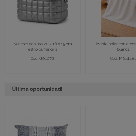
Neceser con asa 20 x 16 x 15 cm
Manta polar con arcos
estilo puffer gris
blanca
Neceser asa 20x16x15 puffer gris
Manta polar 150x200 
Neceser con asa 20 x 16 x 15 cm
Manta polar con arcos
Cod. G0107G
Cod. M0144B
estilo puffer gris
blanca
Cod. G0107G
Cod. M0144B
Ver detalle completo >
Ver detalle compl
Última oportunidad!