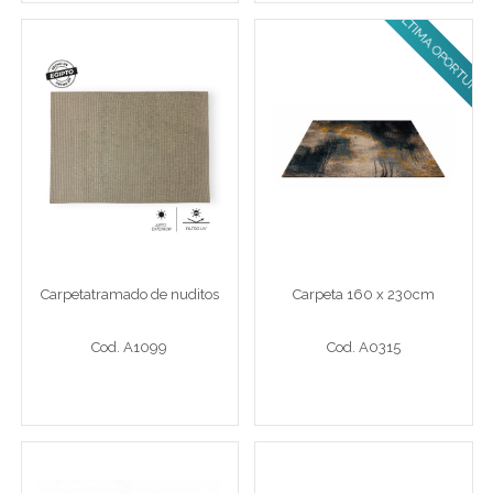
ULTIMA OPORTUNIDAD!
Carpetatramado de
Carpeta 160 x 230cm
nuditos
Carpeta 240 x 330 cm nuditos
Carp 160 x 230 cm az/gris/n
Carpetatramado de nuditos
Carpeta 160 x 230cm
Cod. A1099
Cod. A0315
Cod. A1099
Cod. A0315
Ver detalle completo >
Ver detalle completo >