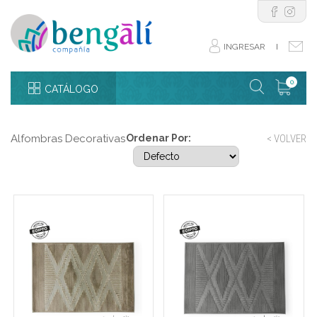
INGRESAR
I
0
CATÁLOGO
Alfombras Decorativas
Ordenar Por:
< VOLVER
Carpeta beige rombo en
Carpeta gris rombo en
cadena natural
cadena