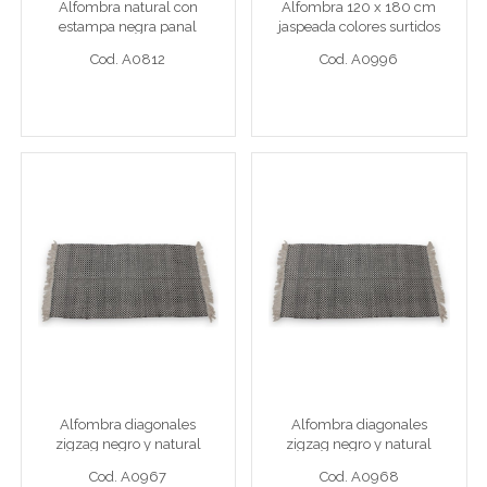
Alfombra natural con
Alfombra 120 x 180 cm
Cod. A0812
Cod. A0996
estampa negra panal
jaspeada colores surtidos
Cod. A0812
Cod. A0996
Ver detalle completo >
Ver detalle completo >
Alfombra diagonales
Alfombra diagonales
zigzag negro y natural
zigzag negro y natural
80 x 150 cm diagonales zigzag negro y natural
120 x 180 cm diagonales zigza
Alfombra diagonales
Alfombra diagonales
Cod. A0967
Cod. A0968
zigzag negro y natural
zigzag negro y natural
Cod. A0967
Cod. A0968