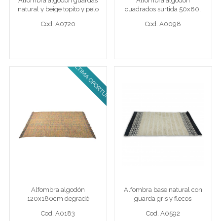
Alfombra algodón guardas
Alfombra algodon
Cod. A0720
Cod. A0098
natural y beige topito y pelo
cuadrados surtida 50x80,
80x120cm
Cod. A0720
Cod. A0098
ULTIMA OPORTUNIDAD!
Ver detalle completo >
Ver detalle completo >
Alfombra algodón
Alfombra base natural
120x180cm degradé
con guarda gris y flecos
multicolor
Alf 120 x 180 cm deg mult
120 x 180 cm Algodón
Alfombra algodón
Alfombra base natural con
Cod. A0183
Cod. A0592
120x180cm degradé
guarda gris y flecos
multicolor
Cod. A0183
Cod. A0592