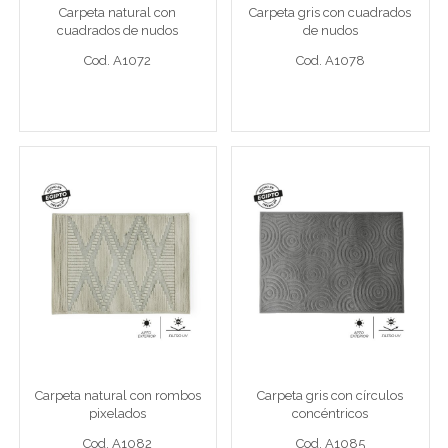
Carpeta natural con
Carpeta gris con cuadrados
Cod. A1072
Cod. A1078
cuadrados de nudos
de nudos
Cod. A1072
Cod. A1078
Ver detalle completo >
Ver detalle completo >
Carpeta natural con
Carpeta gris con círculos
rombos pixelados
concéntricos
Carpeta 120 x 170 cm natural
Carpeta 120 x 170 cm gris
Carpeta natural con rombos
Carpeta gris con círculos
Cod. A1082
Cod. A1085
pixelados
concéntricos
Cod. A1082
Cod. A1085