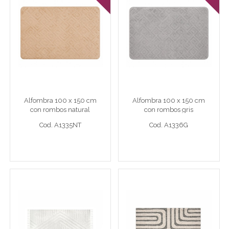
Alfombra 100 x 150 cm
Alfombra 100 x 150 cm
con rombos natural
con rombos gris
Alfombra 100x150 con rombos natural
Alfombra 120x180 con rombos
Alfombra 100 x 150 cm
Alfombra 100 x 150 cm
Cod. A1335NT
Cod. A1336G
con rombos natural
con rombos gris
Cod. A1335NT
Cod. A1336G
Ver detalle completo >
Ver detalle completo >