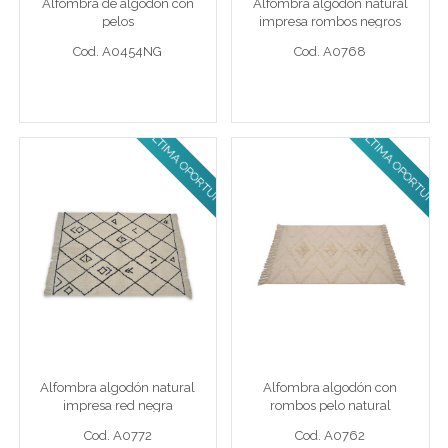
Alfombra de algodón con
Alfombra algodón natural
Cod. A0454NG
Cod. A0768
pelos
impresa rombos negros
Cod. A0454NG
Cod. A0768
ULTIMA OPORTUNIDAD!
ULTIMA OPORTUNIDAD!
Ver detalle completo >
Ver detalle completo >
Alfombra algodón natural
Alfombra algodón con
impresa red negra
rombos pelo natural
250 x 300 cm Algodón
160 x 230 cm Algodón
Alfombra algodón natural
Alfombra algodón con
Cod. A0772
Cod. A0762
impresa red negra
rombos pelo natural
Cod. A0772
Cod. A0762