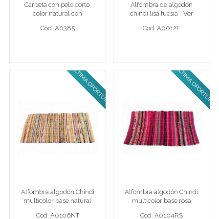
Carpeta con pelo corto,
Alfombra de algodón
Cod. A0385
Cod. A0012F
color natural con
chindi lisa fucsia - Ver
antideslizante impresa
tamaños disponibles
Cod. A0385
Cod. A0012F
redonda
ULTIMA OPORTUNIDAD!
ULTIMA OPORTUNIDAD!
Ver detalle completo >
Ver detalle completo >
Alfombra algodón Chindi
Alfombra algodón Chindi
multicolor base natural
multicolor base rosa
Alf 120 x 180 cm chind mult/nat
Alf 80 x 120 cm mult/rsa
Alfombra algodón Chindi
Alfombra algodón Chindi
Cod. A0106NT
Cod. A0104RS
multicolor base natural
multicolor base rosa
Cod. A0106NT
Cod. A0104RS