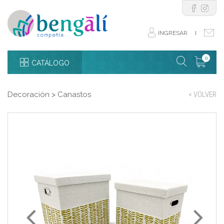
INGRESAR
I
0
CATÁLOGO
Decoración
>
Canastos
< VOLVER