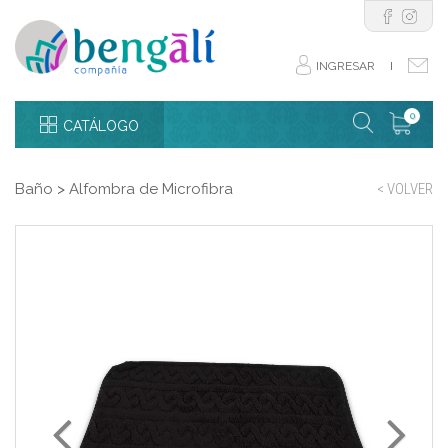
INGRESAR
I
0
CATÁLOGO
Baño
>
Alfombra de Microfibra
< VOLVER