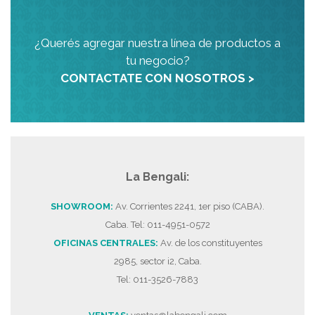
¿Querés agregar nuestra línea de productos a
tu negocio?
CONTACTATE CON NOSOTROS >
La Bengali:
SHOWROOM:
Av. Corrientes 2241, 1er piso (CABA).
Caba. Tel: 011-4951-0572
OFICINAS CENTRALES:
Av. de los constituyentes
2985, sector i2, Caba.
Tel: 011-3526-7883