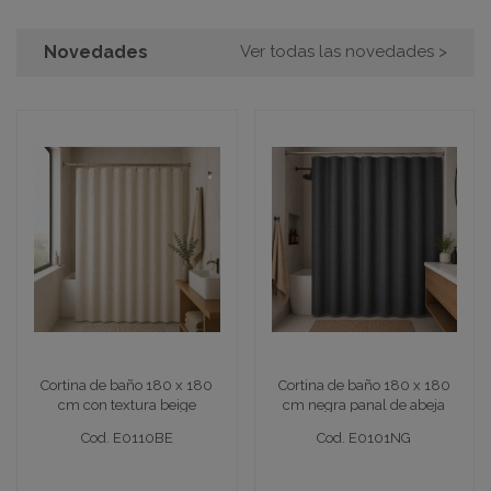
Novedades
Ver todas las novedades >
Cortina de baño 180 x 180
Cortina de baño 180 x 180
cm con textura beige
cm negra panal de abeja
Cortina baño 180x180 textura beige
Cortina baño 180x180 negra p
Cortina de baño 180 x 180
Cortina de baño 180 x 180
Cod. E0110BE
Cod. E0101NG
cm con textura beige
cm negra panal de abeja
Cod. E0110BE
Cod. E0101NG