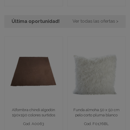
Ver detalle completo >
Ver detalle completo >
Última oportunidad!
Ver todas las ofertas >
Alfombra chindi algodón
Funda almoha 50 x 50 cm
190x190 colores surtidos
pelo corto pluma blanco
Alf 190 x 190 cm surt
Fund 50 x 50 cm bco
Alfombra chindi algodón
Funda almoha 50 x 50 cm
Cod. A0063
Cod. F0176BL
190x190 colores surtidos
pelo corto pluma blanco
Cod. A0063
Cod. F0176BL