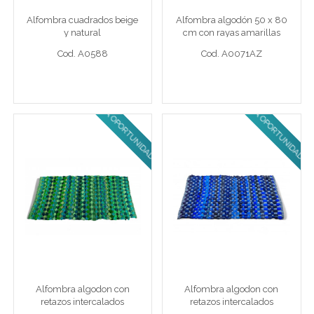
Alfombra cuadrados beige
Alfombra algodón 50 x 80
Cod. A0588
Cod. A0071AZ
y natural
cm con rayas amarillas
Cod. A0588
Cod. A0071AZ
ULTIMA OPORTUNIDAD!
ULTIMA OPORTUNIDAD!
Ver detalle completo >
Ver detalle completo >
Alfombra algodon con
Alfombra algodon con
retazos intercalados
retazos intercalados
Alf 70 x 120 cm vde
Alf 70 x 120 cm azul
Alfombra algodon con
Alfombra algodon con
Cod. A0084VD
Cod. A0084AZ
retazos intercalados
retazos intercalados