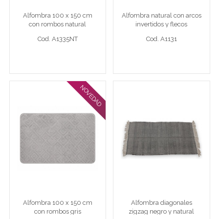
Alfombra 100 x 150 cm
Alfombra natural con arcos
Cod. A1335NT
Cod. A1131
con rombos natural
invertidos y flecos
Cod. A1335NT
Cod. A1131
Ver detalle completo >
Ver detalle completo >
NOVEDAD
Alfombra 100 x 150 cm
Alfombra diagonales
con rombos gris
zigzag negro y natural
Alfombra 100x150 con rombos gris
120 x 180 cm diagonales zigza
Alfombra 100 x 150 cm
Alfombra diagonales
Cod. A1335G
Cod. A0968
con rombos gris
zigzag negro y natural