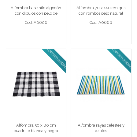
Alfombra base hilo algodón
Alfombra 70 x 140 cm gris
Cod. A0606
Cod. A0666
con dibujos con pelo de
con rombos pelo natural
algodón corto diseño
Cod. A0606
Cod. A0666
rombos - Ver tamaños
disponibles
ULTIMA OPORTUNIDAD!
ULTIMA OPORTUNIDAD!
Ver detalle completo >
Ver detalle completo >
Alfombra 50 x 80 cm
Alfombra rayas celestes y
cuadrillé blanca y negra
azules
Alfombra 50 x 80 cm cuadrillé blanca y negra
Alf 90 x 150 cm cel/az
Alfombra 50 x 80 cm
Alfombra rayas celestes y
Cod. A0695
Cod. A0244AZ
cuadrillé blanca y negra
azules