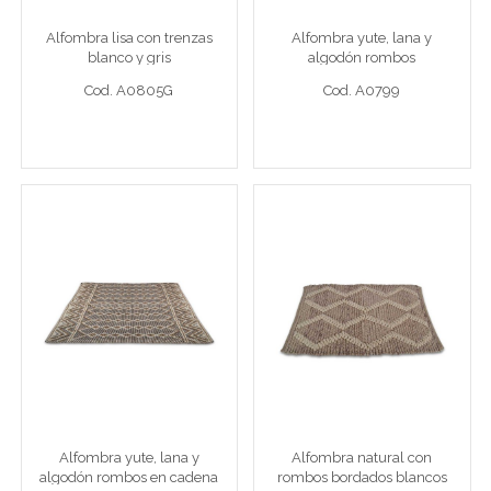
Alfombra lisa con trenzas
Alfombra yute, lana y
Cod. A0805G
Cod. A0799
blanco y gris
algodón rombos
concéntricos y nudos
Cod. A0805G
Cod. A0799
natural y blanco
Ver detalle completo >
Ver detalle completo >
Alfombra yute, lana y
Alfombra natural con
algodón rombos en
rombos bordados blancos
cadena y nudos natural y
blanco
160 x 230 cm yute, lana y rombos en cadena y nudos natural y 
120 x 180 cm natural con rom
Alfombra yute, lana y
Alfombra natural con
Cod. A0797
Cod. A0789
algodón rombos en cadena
rombos bordados blancos