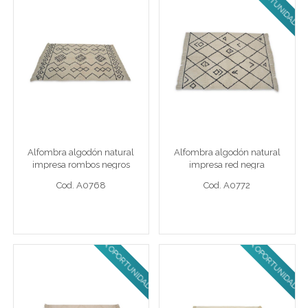
Alfombra algodón natural
Alfombra algodón natural
impresa rombos negros
impresa red negra
160 x 230 cm Algodón
250 x 300 cm Algodón
Alfombra algodón natural
Alfombra algodón natural
Cod. A0768
Cod. A0772
impresa rombos negros
impresa red negra
Cod. A0768
Cod. A0772
ULTIMA OPORTUNIDAD!
ULTIMA OPORTUNIDAD!
Ver detalle completo >
Ver detalle completo >