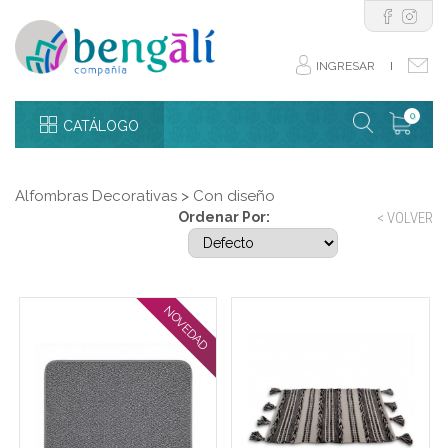
INGRESAR
I
0
CATÁLOGO
Alfombras Decorativas
>
Con diseño
Ordenar Por:
< VOLVER
NOVEDAD
Alfombra 40 x 60 cm
Alfombra lisa con trenzas
trama nuditos gris oscuro
blanco y negro