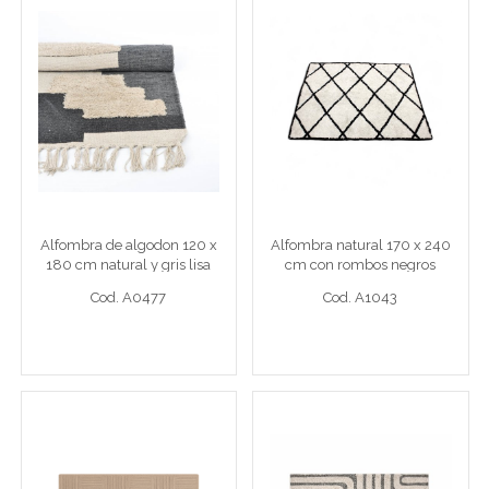
Alfombra de algodon 120
Alfombra natural 170 x
x 180 cm natural y gris
240 cm con rombos
lisa con pelo insertado
negros
70 x 140 cm
Alfombra natural 170 x 240 c
Alfombra de algodon 120 x
Alfombra natural 170 x 240
Cod. A0477
Cod. A1043
180 cm natural y gris lisa
cm con rombos negros
con pelo insertado
Cod. A0477
Cod. A1043
Ver detalle completo >
Ver detalle completo >